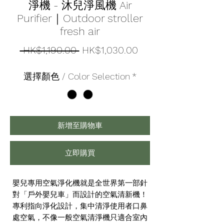
淨機 - 沐兒淨風機 Air
Purifier｜Outdoor stroller
fresh air
一
促
 HK$1,190.00 
HK$1,030.00
般
銷
選擇顏色 / Color Selection
*
價
價
格
格
新增至購物車
立即購買
嬰兒專用空氣淨化機就是全世界第一部針
對「戶外嬰兒車」而設計的空氣清新機！
專利指向淨化設計，集中清淨使用者口鼻
處空氣，不像一般空氣清淨機只適合室內