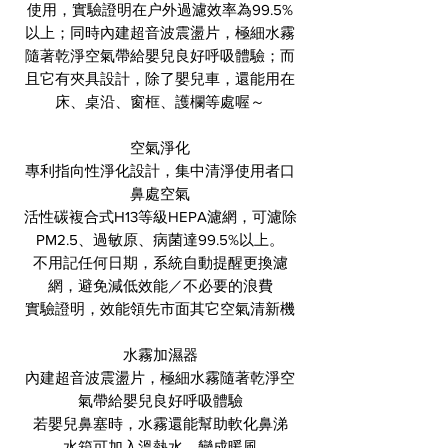
使用，實驗證明在户外過濾效率為99.5%
以上；同時內建超音波震盪片，極細水霧
隨著乾淨空氣帶給嬰兒良好呼吸體驗；而
且它有夾具設計，除了嬰兒車，還能用在
床、桌沿、窗框、護欄等處喔～
空氣淨化
專利指向性淨化設計，集中清淨使用者口
鼻處空氣
活性碳複合式H13等級HEPA濾網，可濾除
PM2.5、過敏原、病菌達99.5%以上。
不用記任何日期，系統自動提醒更換濾
網，避免減低效能／不必要的浪費
實驗證明，效能領先市面其它空氣清新機
水霧加濕器
內建超音波震盪片，極細水霧隨著乾淨空
氣帶給嬰兒良好呼吸體驗
若嬰兒鼻塞時，水霧還能幫助軟化鼻涕
水箱可加入溫熱水，變成暖風