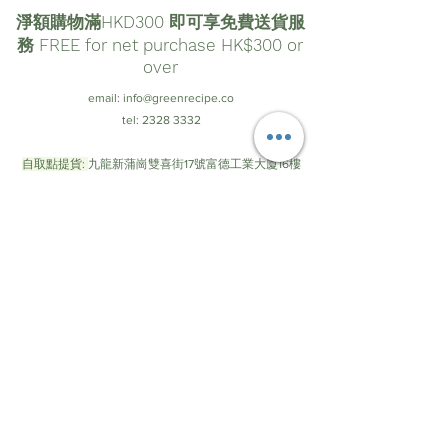
提供保養之公司 : 淨對流
淨額購物滿HKD300 即可享免費送貨服
Q2. 小孩醒著的時候在嬰兒車裡動來動
務 FREE for net purchase HK$300 or
去，根本無法對準怎麼辦？
保養中心資料 :
對準口鼻時的效果雖然最好，但若是在一
over
個半封閉的區域內，例如嬰兒車裡，就算
email:
info@greenrecipe.co
地址 : 台灣
沒有對得很準，也能產生一定的氣流場，
tel:
2328 3332
聯絡電郵 : service@xpure-tw.com
達到正壓排擠與稀釋的效果，讓該區域的
聯絡電話 : +886-2-89769328
空氣較乾淨。但誠實來說，比起直接對著
自取點提貨:
九龍新蒲崗雙喜街17號富德工業大廈16樓
口鼻吹，效果大約只有五成左右。
C&D室
營業時間:
星期一至五 09:30 - 18:00; 星期六 09:30 -
Q3. 使用時會不會對小孩造成危險呢？
12:00; 星期日及公眾假期休息
這點我們非常講究，所以嬰兒的手指是無
法碰觸到風扇或電路的。而整體的造型也
盡量做到圓潤，不會因為碰撞而在嬰兒身
上造成任何傷口。
© by Green Recipe
Q4. 有無哪種嬰兒車無法使用寶寶淨風機
呢？
我們的夾具可以穩定固定在寬度0.5~5公分
的硬式固體上。目前我們試過的嬰兒車有
超過20輛，都是可以適用的。若您覺得擔