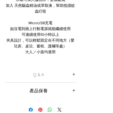
加入 天然驅蟲精油或萃取液，幫助抵擋蚊
蟲叮咬
MicroUSB充電
如沒電則插上行動電源就能繼續使用
可連續使用10小時以上
夾具設計，可以輕鬆固定在不同地方（嬰
兒床、桌沿、窗框、護欄等處）
大人／小孩均適用
Q & A
Q1. 寶寶淨風機適合多大的嬰兒使用呢？
產品保養
雖然本產品是以嬰兒車方便使用為設計目
標，但只要有辦法讓風吹到口鼻處，任何
此產品為原廠行貨貨品。
人都能使用。因此廣義來說，並無年齡上
的限制。
保養期 : 1 年