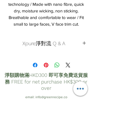
technology / Made with nano fibre, quick
dry, moisture wicking, non sticking.
Breathable and comfortable to wear / Fit
small to large faces, V face trim cut.
Xpure淨對流 Q & A
Q1. Beauty款和之前的抗霾布織口罩過濾效
果一樣嗎？
A：這次的Beauty款和之前一般款的抗霾
淨額購物滿HKD300 即可享免費送貨服
布織口罩使用相同的Xpue奈米防護層，因
務 FREE for net purchase HK$300 or
此在過濾效果上是完全相同的，當然也同
over
樣能承受水洗200次唷！
email:
info@greenrecipe.co
tel:
2328 3332
Q2. Beauty款和抗霾布織口罩基本款到底
有什麼地方不同呢？
自取點提貨:
九龍新蒲崗雙喜街17號富德工業大廈16樓
C&D室
A：Beauty款算是基本款的升級版，其升級
營業時間:
星期一至五 09:30 - 18:00; 星期六 09:30 -