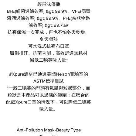
經飛沫傳播
BFE(細菌過濾效率) &gt; 99.9%、VFE(病毒
液滴過濾效率) &gt; 99.9%、PFE(粒狀物過
濾效率) &gt; 99.7%#
抗霾保濕一次完成，再也不怕冬天乾燥、
夏天悶熱
可水洗式抗霾布口罩
吸濕排汗、抗菌功能，高效舒適無耗材
減低二噁英吸入量*
#Xpure濾材已通過美國Nelson實驗室的
ASTM標準測試
*一般二噁英的型態有氣體與粒狀部分，而
粒狀是本產品可以過濾的範圍；在密合的
配戴Xpure口罩的情況下，可以降低二噁英
吸入量。
Anti-Pollution Mask-Beauty Type