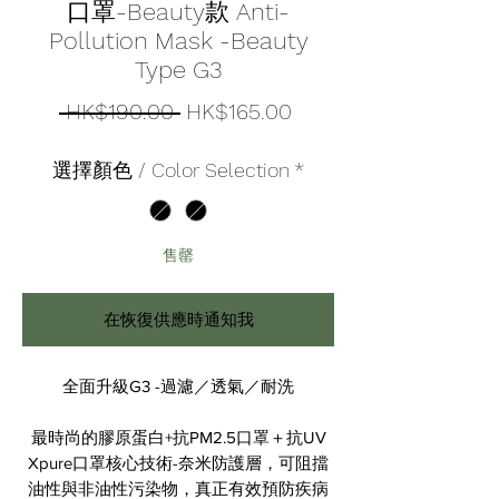
口罩-Beauty款 Anti-
Pollution Mask -Beauty
Type G3
一
促
 HK$190.00 
HK$165.00
般
銷
選擇顏色 / Color Selection
*
價
價
格
格
售罄
在恢復供應時通知我
全面升級G3 -過濾／透氣／耐洗
最時尚的膠原蛋白+抗PM2.5口罩＋抗UV
Xpure口罩核心技術-奈米防護層，可阻擋
油性與非油性污染物，真正有效預防疾病