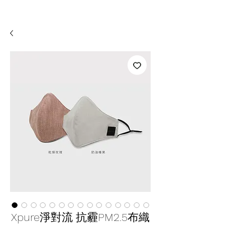
Xpure淨對流 抗霾PM2.5布織