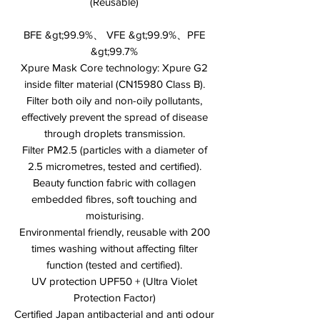
(Reusable)
BFE &gt;99.9%、 VFE &gt;99.9%、PFE
&gt;99.7%
Xpure Mask Core technology: Xpure G2
inside filter material (CN15980 Class B).
Filter both oily and non-oily pollutants,
effectively prevent the spread of disease
through droplets transmission.
Filter PM2.5 (particles with a diameter of
2.5 micrometres, tested and certified).
Beauty function fabric with collagen
embedded fibres, soft touching and
moisturising.
Environmental friendly, reusable with 200
times washing without affecting filter
function (tested and certified).
UV protection UPF50 + (Ultra Violet
Protection Factor)
Certified Japan antibacterial and anti odour