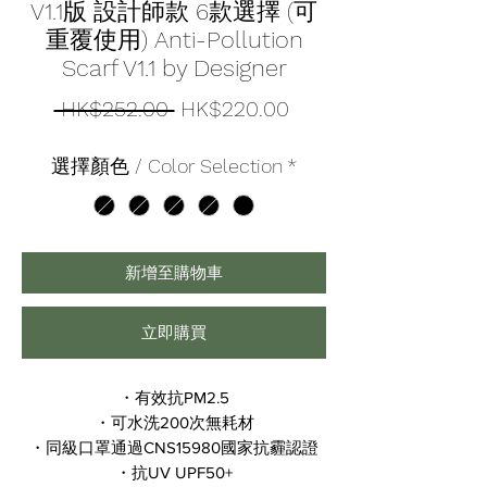
V1.1版 設計師款 6款選擇 (可
重覆使用) Anti-Pollution
Scarf V1.1 by Designer
一
促
 HK$252.00 
HK$220.00
般
銷
選擇顏色 / Color Selection
*
價
價
格
格
新增至購物車
立即購買
・有效抗PM2.5
・可水洗200次無耗材
・同級口罩通過CNS15980國家抗霾認證
・抗UV UPF50+