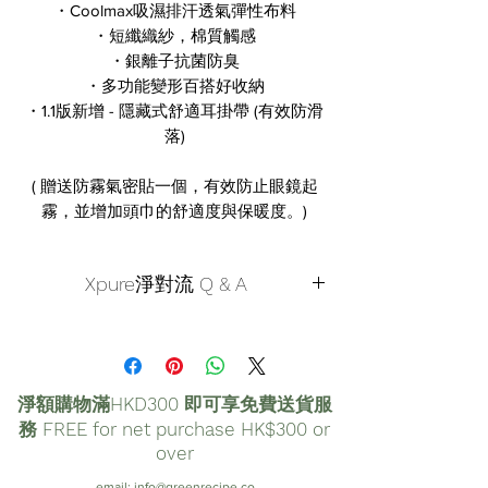
・Coolmax吸濕排汗透氣彈性布料
・短纖織紗，棉質觸感
・銀離子抗菌防臭
・多功能變形百搭好收納
・1.1版新增 - 隱藏式舒適耳掛帶 (有效防滑
落)
( 贈送防霧氣密貼一個，有效防止眼鏡起
霧，並增加頭巾的舒適度與保暖度。)
Xpure淨對流 Q & A
Q1. 我是三鐵型的車手，請問這產品適合我
嗎？
A：我們團隊中也有三鐵型的車手（擊掌
淨額購物滿HKD300 即可享免費送貨服
~），他的答案是：「這款產品只適合有氧
務 FREE for net purchase HK$300 or
區間使用，在攻上坡或是全力拚秒數時，
over
進氧量是一切！任何會犧牲到進氣的都給
email:
info@greenrecipe.co