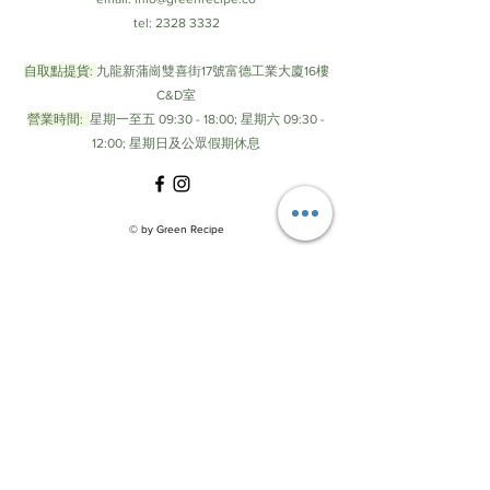
我滾開！但在下坡及平地，尤其是市區、
tel:
2328 3332
工業區，或剛好在卡車後面，請拉上魔術
頭巾保護一下珍貴的肺。」
自取點提貨:
九龍新蒲崗雙喜街17號富德工業大廈16樓
C&D室
Q2. 這款魔術頭巾與N95口罩相比，兩者
營業時間:
星期一至五 09:30 - 18:00; 星期六 09:30 -
過濾效果相差多少？
12:00; 星期日及公眾假期休息
A：N95的檢測條件為：粒徑0.075微米
CMD(等於0.26微米MMD)的非油性粒子(次
微米氯化鈉)，流量85 L/min。不論口罩廠
© by Green Recipe
牌，檢測結果只要達到95%以上就是大家
常說的N95口罩。而本款魔術頭巾的檢驗
結果為86.6%，大約是N95的九成功力。但
如果是洗滌後的測量結果便會大不相同！
拋棄式的N95口罩不耐水洗，洗過甚至可
能損壞破洞；但本款魔術頭巾可反覆水
洗，洗到200次都還有一定的過濾效果，
詳細檢測數據請參考
檢測報告頁
。
Q3. 這款魔術頭巾的過濾效果有比一般醫