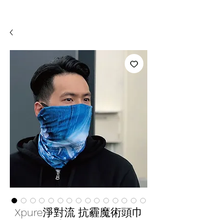
Xpure淨對流 抗霾魔術頭巾