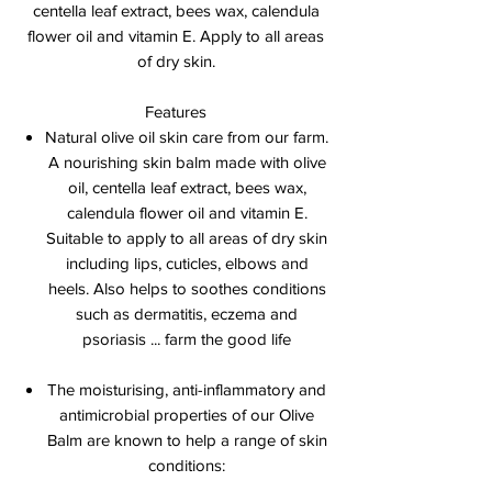
centella leaf extract, bees wax, calendula
flower oil and vitamin E. Apply to all areas
of dry skin.
Features
Natural olive oil skin care from our farm.
A nourishing skin balm made with olive
oil, centella leaf extract, bees wax,
calendula flower oil and vitamin E.
Suitable to apply to all areas of dry skin
including lips, cuticles, elbows and
heels. Also helps to soothes conditions
such as dermatitis, eczema and
psoriasis ... farm the good life
The moisturising, anti-inflammatory and
antimicrobial properties of our Olive
Balm are known to help a range of skin
conditions: