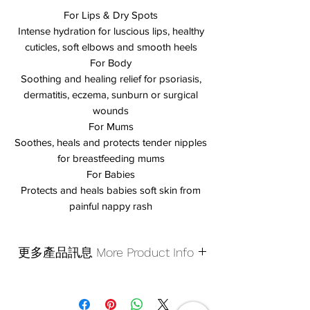
For Lips & Dry Spots
Intense hydration for luscious lips, healthy
cuticles, soft elbows and smooth heels
For Body
Soothing and healing relief for psoriasis,
dermatitis, eczema, sunburn or surgical
wounds
For Mums
Soothes, heals and protects tender nipples
for breastfeeding mums
For Babies
Protects and heals babies soft skin from
painful nappy rash
更多產品訊息 More Product Info
用富含抗氧化劑的澳大利亞特級初榨橄欖
油製成的天然滋養潤膚霜，在農場種植並