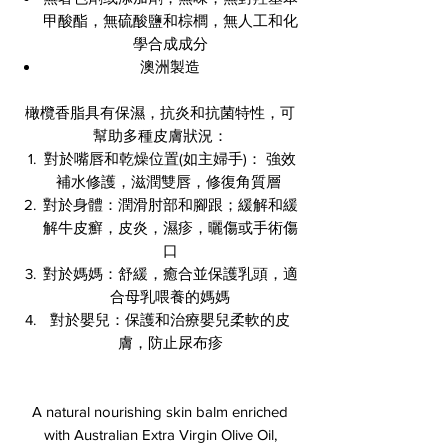
甲酸酯，無硫酸鹽和棕櫚，無人工和化
學合成成分
澳洲製造
橄欖香脂具有保濕，抗炎和抗菌特性，可
幫助多種皮膚狀況：
對於嘴唇和乾燥位置(如主婦手)： 強效
補水修護，滋潤雙唇，修復角質層
對於身體：潤滑肘部和腳跟；緩解和緩
解牛皮癬，皮炎，濕疹，曬傷或手術傷
口
對於媽媽：舒緩，癒合並保護乳頭，適
合母乳喂養的媽媽
對於嬰兒：保護和治療嬰兒柔軟的皮
膚，防止尿布疹
A natural nourishing skin balm enriched
with Australian Extra Virgin Olive Oil,