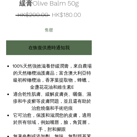
緩膏Olive Balm 50g
一
促
 HK$200.00 
HK$180.00
般
銷
售罄
價
價
格
格
在恢復供應時通知我
100%天然強效滋養舒緩潤膏，來自農場
的天然橄欖油護膚品；富含澳大利亞特
級初榨橄欖油，香茅葉提取物，蜂蠟，
金盞花花油和維生素E
適合乾性肌膚、緩解皮膚炎、曬傷、濕
疹和牛皮癬等皮膚問題，並且還有助於
治愈燒傷和手術疤痕
它可治愈，保護和滋潤您的皮膚，適用
於所有領域，例如嘴唇，臉，角質層，
手，肘和腳跟
無著色劑或添加劑，無味，無對羥基苯