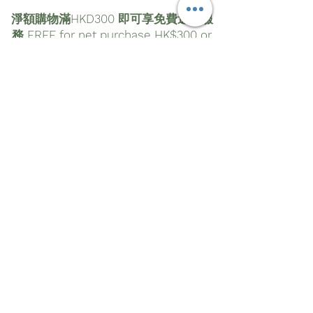
冷榨而成，因此保留了它的天然功效。舒
緩和修復乾燥，受損或受刺激的皮膚，並
淨額購物滿HKD300 即可享免費送貨服
防止進一步受損。
務 FREE for net purchase HK$300 or
over
由澳大利亞特級初榨橄欖油製成的天然滋
email:
info@greenrecipe.co
養潤唇膏，並富含香葉提取物，蜂蠟，金
tel:
2328 3332
盞花花卉油和維生素E。我們的橄欖香脂可
治愈，保護和滋潤您的皮膚，適用於所有
自取點提貨:
九龍新蒲崗雙喜街17號富德工業大廈16樓
領域，例如嘴唇，臉，角質層，手，肘和
C&D室
腳跟。 Olive Balm的抗炎和保濕特性使其
營業時間:
星期一至五 09:30 - 18:00; 星期六 09:30 -
特別適合用於哺乳期媽媽的乳頭癒合和保
12:00; 星期日及公眾假期休息
護，保護和修復嬰兒的柔軟皮膚免於尿布
疹，舒緩皮膚狀況（如濕疹，皮炎，牛皮
癬和曬傷），並且還有助於治愈燒傷和手
術疤痕。
© by Green Recipe
Green Olive的橄欖香脂中的關鍵成分是澳
大利亞的，農場種植的特級初榨橄欖油，
它可以滋潤和保濕皮膚，而不會堵塞毛
孔。結合蜂蠟，我們的香脂能夠長時間保
持皮膚水分。橄欖香脂的其他關鍵成分是