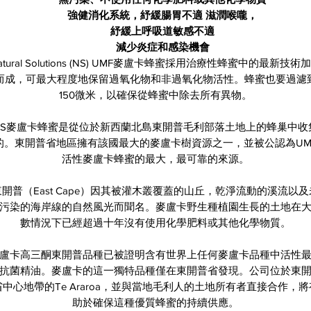
強健消化系統，紓緩腸胃不適 滋潤喉嚨​，
紓緩上呼吸道敏感不適
減少炎症和感染機會
atural Solutions (NS) UMF麥盧卡蜂蜜採用治療性蜂蜜中的最新技術
而成，可最大程度地保留過氧化物和非過氧化物活性。蜂蜜也要過濾
150微米，以確保從蜂蜜中除去所有異物。
NS麥盧卡蜂蜜是從位於新西蘭北島東開普毛利部落土地上的蜂巢中收
的。東開普省地區擁有該國最大的麥盧卡樹資源之一，並被公認為UM
活性麥盧卡蜂蜜的最大，最可靠的來源。
東開普（East Cape）因其被灌木叢覆蓋的山丘，乾淨流動的溪流以及
污染的海岸線的自然風光而聞名。麥盧卡野生種植園生長的土地在
數情況下已經超過十年沒有使用化學肥料或其他化學物質。
盧卡高三酮東開普品種已被證明含有世界上任何麥盧卡品種中活性
抗菌精油。麥盧卡的這一獨特品種僅在東開普省發現。公司位於東
省中心地帶的Te Araroa，並與當地毛利人的土地所有者直接合作，將
助於確保這種優質蜂蜜的持續供應。