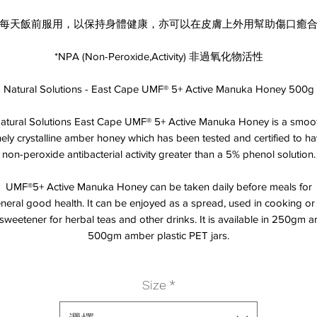
每天飯前服用，以保持身體健康，亦可以在皮膚上外用幫助傷口癒
​*NPA (Non-Peroxide,Activity) 非過氧化物活性
Natural Solutions - East Cape UMF® 5+ Active Manuka Honey 500g
atural Solutions East Cape UMF® 5+ Active Manuka Honey is a smoo
nely crystalline amber honey which has been tested and certified to h
non-peroxide antibacterial activity greater than a 5% phenol solution.
UMF®5+ Active Manuka Honey can be taken daily before meals for
neral good health. It can be enjoyed as a spread, used in cooking or
sweetener for herbal teas and other drinks. It is available in 250gm 
500gm amber plastic PET jars.
Size
*