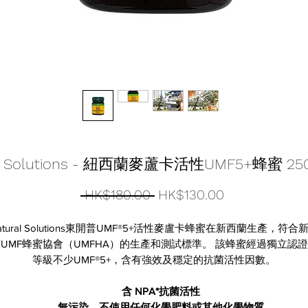
al Solutions - 紐西蘭麥蘆卡活性UMF5+蜂蜜 250
一
促
 HK$180.00 
HK$130.00
般
銷
atural Solutions東開普UMF®5+活性麥盧卡蜂蜜在新西蘭生產，符合
價
價
UMF蜂蜜協會（UMFHA）的生產和測試標準。 該蜂蜜經過獨立認
等級不少UMF®5+，含有強效及穩定的抗菌活性因數。
格
格
​含 NPA*抗菌活性
無污染、不使用任何化學肥料或其他化學物質