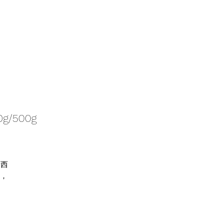
g/500g
新西
證，