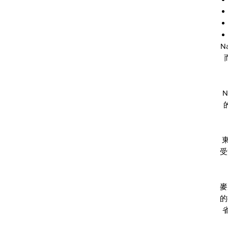
N
受
麥
的