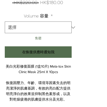
一
促
 HK$220.00 
HK$180.00
般
銷
Volume 容量
*
價
價
格
格
售罄
在恢復供應時通知我
美白光彩修復面膜 (1盒10片) Mela-tox Skin
Clinic Mask 25ml X 10pcs
恢復因壓力、年齡、環境等因素失去的明
亮潔淨的肌膚基調，有效的亮白配方提供
明亮淨白的效果並抑制黑色素形成，以及
對乾燥疲倦的肌膚提供水分及光彩。