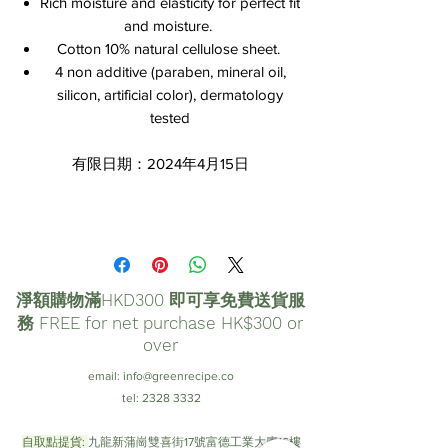
Rich moisture and elasticity for perfect fit
and moisture.
Cotton 10% natural cellulose sheet.
4 non additive (paraben, mineral oil,
silicon, artificial color), dermatology
tested
有限日期：2024年4月15日
淨額購物滿HKD300 即可享免費送貨服
務 FREE for net purchase HK$300 or
over
email:
info@greenrecipe.co
tel:
2328 3332
自取點提貨:
九龍新蒲崗雙喜街17號富德工業大廈16樓