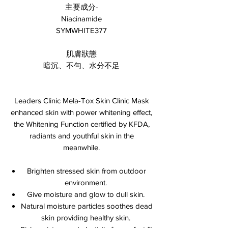
主要成分-
Niacinamide
SYMWHITE377
肌膚狀態
暗沉、不勻、水分不足
Leaders Clinic Mela-Tox Skin Clinic Mask
enhanced skin with power whitening effect,
the Whitening Function certified by KFDA,
radiants and youthful skin in the
meanwhile.
Brighten stressed skin from outdoor
environment.
Give moisture and glow to dull skin.
Natural moisture particles soothes dead
skin providing healthy skin.