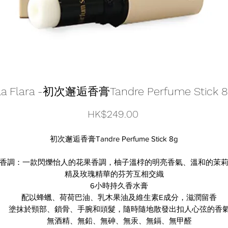
La Flara -初次邂逅香膏Tandre Perfume Stick 8
價
HK$249.00
格
初次邂逅香膏Tandre Perfume Stick 8g
香調：一款閃爍怡人的花果香調，柚子溫桲的明亮香氣、溫和的茉
精及玫瑰精華的芬芳互相交織
6小時持久香水膏
配以蜂蠟、荷荷巴油、乳木果油及維生素E成分，滋潤留香
塗抹於頸部、鎖骨、手腕和頭髮，隨時隨地散發出扣人心弦的香
無酒精、無鉛、無砷、無汞、無鎘、無甲醛