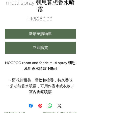
multi spray 朝思暮想香水噴
霧
價
HK$280.00
格
新增至購物車
立即購買
HOOROO room and fabric multi spray 朝思
暮想香水噴霧 145ml
・野花的甜美，雪松和檀香，持久香味
・多功能香水噴霧，可用作香水或衣物／
室內香氛噴霧