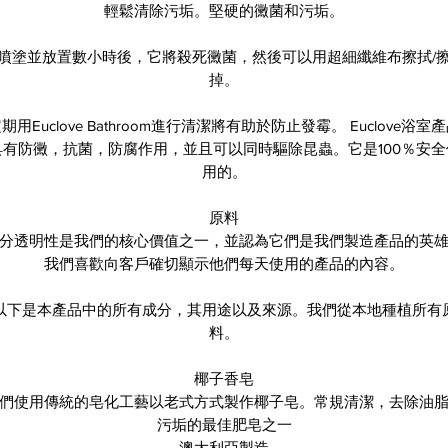
輕鬆清除污垢。堅硬的黴菌和污垢。
噴塗並放置數小時後，它將殺死黴菌，然後可以用超細纖維布擦拭/
掉。
期用Euclove Bathroom進行清潔將有助於防止發霉。 Euclove浴室
具有防黴，抗菌，防腐作用，並且可以同時驅除昆蟲。它是100％安全
用的。
原料
分透明性是我們的核心價值之一，並認為它們是我們製造產品的英
我們喜歡向客戶確切顯示他們每天使用的產品的內容。
以下是本產品中的所有成分，其用途以及來源。我們從本地種植所有
料。
椰子香皂
們使用傳統的皂化工藝以老式方式製作椰子皂。常規清潔，去除油
污垢的最佳肥皂之一
澳大利亞製造