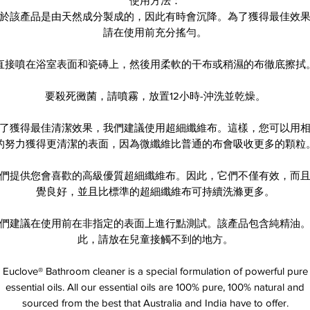
使用方法：
於該產品是由天然成分製成的，因此有時會沉降。為了獲得最佳效
請在使用前充分搖勻。
直接噴在浴室表面和瓷磚上，然後用柔軟的干布或稍濕的布徹底擦拭
要殺死黴菌，請噴霧，放置12小時-沖洗並乾燥。
了獲得最佳清潔效果，我們建議使用超細纖維布。這樣，您可以用
的努力獲得更清潔的表面，因為微纖維比普通的布會吸收更多的顆粒
們提供您會喜歡的高級優質超細纖維布。因此，它們不僅有效，而
覺良好，並且比標準的超細纖維布可持續洗滌更多。
們建議在使用前在非指定的表面上進行點測試。該產品包含純精油
此，請放在兒童接觸不到的地方。
Euclove® Bathroom cleaner is a special formulation of powerful pure
essential oils. All our essential oils are 100% pure, 100% natural and
sourced from the best that Australia and India have to offer.