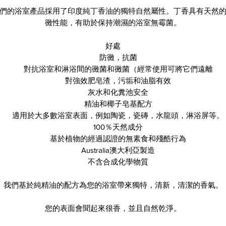
們的浴室產品採用了印度純丁香油的獨特自然屬性。丁香具有天然
黴性能，有助於保持潮濕的浴室無霉菌。
好處
防黴，抗菌
對抗浴室和淋浴間的黴菌和黴菌（經常使用可將它們遠離
對強效肥皂渣，污垢和油脂有效
灰水和化糞池安全
精油和椰子皂基配方
適用於大多數浴室表面，例如陶瓷，瓷磚，水龍頭，淋浴屏等。
100％天然成分
基於植物的經過認證的無素食和殘酷行為
Australia澳大利亞製造
不含合成化學物質
我們基於純精油的配方為您的浴室帶來獨特，清新，清潔的香氣。
您的表面會聞起來很香，並且自然乾淨。