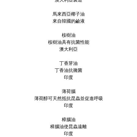
馬來西亞椰子油
來自韓國的鹼液
桉樹油
桉樹油具有抗菌性能
澳大利亞
丁香芽油
丁香油抗黴菌
印度
薄荷腦
薄荷醇可天然抵抗昆蟲並促進呼吸
印度
樟腦油
樟腦油使昆蟲遠離
印度