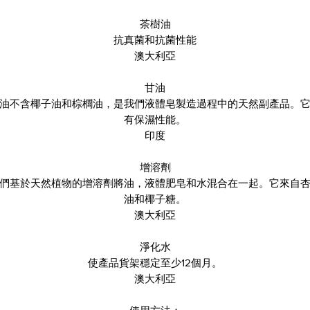
茶樹油
抗真菌和抗菌性能
澳大利亞
甘油
油不含椰子油和棕櫚油，是我們液體皂製造過程中的天然副產品。
有保濕性能。
印度
增溶劑
們基於天然植物的增溶劑將油，液體肥皂和水混合在一起。它來自
油和椰子糖。
澳大利亞
淨化水
使產品貨架穩定至少12個月。
澳大利亞