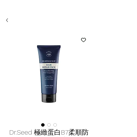
Dr.Seed 極緻蛋白B7柔順防