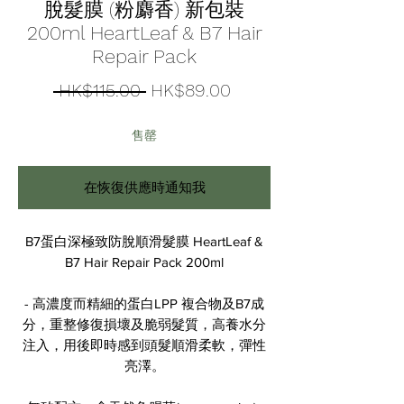
脫髮膜 (粉麝香) 新包裝
200ml HeartLeaf & B7 Hair
Repair Pack
一
促
 HK$115.00 
HK$89.00
般
銷
售罄
價
價
格
格
在恢復供應時通知我
B7蛋白深極致防脫順滑髮膜 HeartLeaf &
B7 Hair Repair Pack 200ml
- 高濃度而精細的蛋白LPP 複合物及B7成
分，重整修復損壞及脆弱髮質，高養水分
注入，用後即時感到頭髮順滑柔軟，彈性
亮澤。