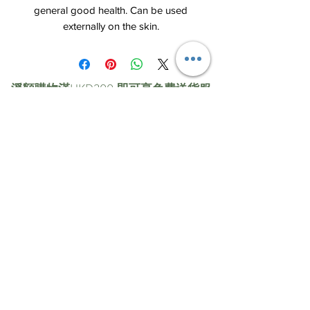
general good health. Can be used
externally on the skin.
淨額購物滿HKD300 即可享免費送貨服
務 FREE for net purchase HK$300 or
over
email:
info@greenrecipe.co
tel:
2328 3332
自取點提貨:
九龍新蒲崗雙喜街17號富德工業大廈16樓
C&D室
營業時間:
星期一至五 09:30 - 18:00; 星期六 09:30 -
12:00; 星期日及公眾假期休息
© by Green Recipe