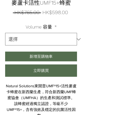
麥蘆卡活性UMF15+蜂蜜
一
促
 HK$765.00 
HK$598.00
般
銷
Volume 容量
*
價
價
格
格
新增至購物車
立即購買
Natural Solutions東開普UMF®15+活性麥盧
卡蜂蜜在新西蘭生產，符合新西蘭UMF蜂
蜜協會（UMFHA）的生產和測試標準。
該蜂蜜經過獨立認證，等級不少
UMF®15+，含有強效及穩定的抗菌活性因