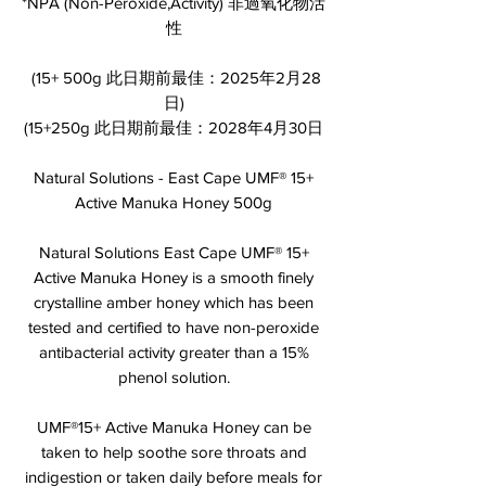
​*NPA (Non-Peroxide,Activity) 非過氧化物活
性
(15+ 500g 此日期前最佳：2025年2月28
日)
(15+250g 此日期前最佳：2028年4月30日
Natural Solutions - East Cape UMF® 15+
Active Manuka Honey 500g
Natural Solutions East Cape UMF® 15+
Active Manuka Honey is a smooth finely
crystalline amber honey which has been
tested and certified to have non-peroxide
antibacterial activity greater than a 15%
phenol solution.
UMF®15+ Active Manuka Honey can be
taken to help soothe sore throats and
indigestion or taken daily before meals for