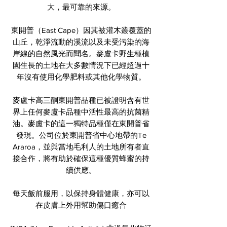
大，最可靠的來源。
東開普（East Cape）因其被灌木叢覆蓋的
山丘，乾淨流動的溪流以及未受污染的海
岸線的自然風光而聞名。麥盧卡野生種植
園生長的土地在大多數情況下已經超過十
年沒有使用化學肥料或其他化學物質。
麥盧卡高三酮東開普品種已被證明含有世
界上任何麥盧卡品種中活性最高的抗菌精
油。麥盧卡的這一獨特品種僅在東開普省
發現。公司位於東開普省中心地帶的Te
Araroa，並與當地毛利人的土地所有者直
接合作，將有助於確保這種優質蜂蜜的持
續供應。
每天飯前服用，以保持身體健康，亦可以
在皮膚上外用幫助傷口癒合