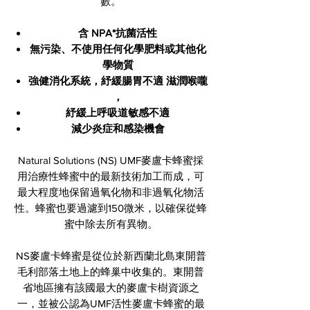
數。
​含 NPA*抗菌活性
無污染、不使用任何化學肥料或其他化
學物質
強健消化系統，紓緩腸胃不適 滋潤喉嚨​
，
紓緩上呼吸道敏感不適
減少炎症和感染機會
Natural Solutions (NS) UMF麥盧卡蜂蜜採
用治療性蜂蜜中的最新技術加工而成，可
最大程度地保留過氧化物和非過氧化物活
性。蜂蜜也要過濾到150微米，以確保從蜂
蜜中除去所有異物。
NS麥盧卡蜂蜜是從位於新西蘭北島東開普
毛利部落土地上的蜂巢中收集的。東開普
省地區擁有該國最大的麥盧卡樹資源之
一，並被公認為UMF活性麥盧卡蜂蜜的最