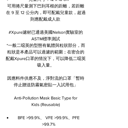
可用捲尺量測下巴到耳根的距離，若距離
在 9 至 12 公分內，即可配戴兒童款，超過
則應配戴成人款
#Xpure濾材已通過美國Nelson實驗室的
ASTM標準測試
*一般二噁英的型態有氣體與粒狀部分，而
粒狀是本產品可以過濾的範圍；在密合的
配戴Xpure口罩的情況下，可以降低二噁英
吸入量。
因應料件供應不及，淨對流的口罩「暫時
停止贈送防霧氣密貼一入試用包」
Anti-Pollution Mask Basic Type for
Kids (Reusable)
BFE >99.9%、 VFE >99.9%、PFE
>99.7%