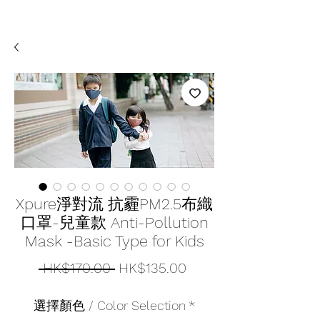
Xpure淨對流 抗霾PM2.5布織
口罩-兒童款 Anti-Pollution
Mask -Basic Type for Kids​​
Regular
Sale
 HK$170.00 
HK$135.00
Price
Price
選擇顏色 / Color Selection
*