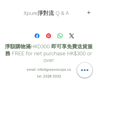
Xpure淨對流 Q & A
Q1. 此款口罩可以洗多少次呢？有沒有建議
該怎麼洗？
A：建議的清洗次數是200次，一般人大約
淨額購物滿HKD300 即可享免費送貨服
三天或一週洗一次，因此可以用兩年左右
務 FREE for net purchase HK$300 or
沒問題。建議的清洗方式為「輕柔手
over
洗」，畢竟每個人家中洗衣機的清洗強度
email:
info@greenrecipe.co
不同。另外，可以加入一般中性清潔劑(冷
tel:
2328 3332
洗精、洗手乳、沐浴乳...等皆可)輔助清
洗，也可以擰乾後晾乾，但切勿烘乾或熨
自取點提貨:
九龍新蒲崗雙喜街17號富德工業大廈16樓
燙唷！
C&D室
若還是想用洗衣機洗，一定要放在洗衣袋
營業時間:
星期一至五 09:30 - 18:00; 星期六 09:30 -
內保護，並將清洗與脫水模式調成柔洗，
12:00; 星期日及公眾假期休息
會比較安全。另外，也請注意在擰乾時不
要過度扭轉口罩上緣的鐵絲，避免鐵絲因
為不當應力而斷裂。
© by Green Recipe