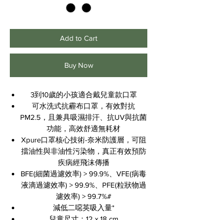
Add to Cart
Buy Now
3到10歲的小孩適合戴兒童款口罩
可水洗式抗霾布口罩，有效對抗
PM2.5，且兼具吸濕排汗、抗UV與抗菌
功能，高效舒適無耗材
Xpure口罩核心技術-奈米防護層，可阻
擋油性與非油性污染物，真正有效預防
疾病經飛沫傳播
BFE(細菌過濾效率) > 99.9%、VFE(病毒
液滴過濾效率) > 99.9%、PFE(粒狀物過
濾效率) > 99.7%#
減低二噁英吸入量*
兒童尺寸：12 x 18 cm