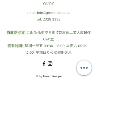
區間使用，在攻上坡或是全力拚秒數時，
over
進氧量是一切！任何會犧牲到進氣的都給
email:
info@greenrecipe.co
我滾開！但在下坡及平地，尤其是市區、
tel:
2328 3332
工業區，或剛好在卡車後面，請拉上魔術
頭巾保護一下珍貴的肺。」
自取點提貨:
九龍新蒲崗雙喜街17號富德工業大廈16樓
C&D室
Q2. 這款魔術頭巾與N95口罩相比，兩者
營業時間:
星期一至五 09:30 - 18:00; 星期六 09:30 -
過濾效果相差多少？
12:00; 星期日及公眾假期休息
A：N95的檢測條件為：粒徑0.075微米
CMD(等於0.26微米MMD)的非油性粒子(次
微米氯化鈉)，流量85 L/min。不論口罩廠
© by Green Recipe
牌，檢測結果只要達到95%以上就是大家
常說的N95口罩。而本款魔術頭巾的檢驗
結果為86.6%，大約是N95的九成功力。但
如果是洗滌後的測量結果便會大不相同！
拋棄式的N95口罩不耐水洗，洗過甚至可
能損壞破洞；但本款魔術頭巾可反覆水
洗，洗到200次都還有一定的過濾效果，
詳細檢測數據請參考
檢測報告頁
。