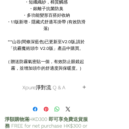
・短纖織紗，棉質觸感
・銀離子抗菌防臭
・多功能變形百搭好收納
・1.1版新增 - 隱藏式舒適耳掛帶 (有效防滑
落)
***山谷(間條深藍色)已更新至V2.0版,請於
「抗霾魔術頭巾 V2.0版」產品中購買。
( 贈送防霧氣密貼一個，有效防止眼鏡起
霧，並增加頭巾的舒適度與保暖度。)
Xpure淨對流 Q & A
Q1. 我是三鐵型的車手，請問這產品適合我
嗎？
A：我們團隊中也有三鐵型的車手（擊掌
淨額購物滿HKD300 即可享免費送貨服
~），他的答案是：「這款產品只適合有氧
務 FREE for net purchase HK$300 or