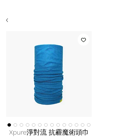
Xpure淨對流 抗霾魔術頭巾