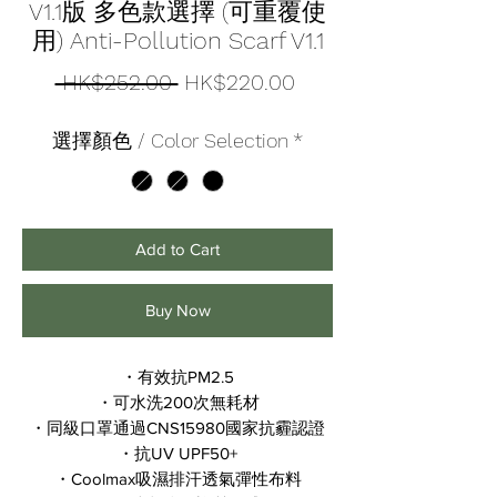
V1.1版 多色款選擇 (可重覆使
用) Anti-Pollution Scarf V1.1
Regular
Sale
 HK$252.00 
HK$220.00
Price
Price
選擇顏色 / Color Selection
*
Add to Cart
Buy Now
・有效抗PM2.5
・可水洗200次無耗材
・同級口罩通過CNS15980國家抗霾認證
・抗UV UPF50+
・Coolmax吸濕排汗透氣彈性布料