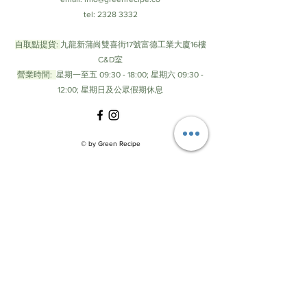
我滾開！但在下坡及平地，尤其是市區、
tel:
2328 3332
工業區，或剛好在卡車後面，請拉上魔術
頭巾保護一下珍貴的肺。」
自取點提貨:
九龍新蒲崗雙喜街17號富德工業大廈16樓
C&D室
Q2. 這款魔術頭巾與N95口罩相比，兩者
營業時間:
星期一至五 09:30 - 18:00; 星期六 09:30 -
過濾效果相差多少？
12:00; 星期日及公眾假期休息
A：N95的檢測條件為：粒徑0.075微米
CMD(等於0.26微米MMD)的非油性粒子(次
微米氯化鈉)，流量85 L/min。不論口罩廠
© by Green Recipe
牌，檢測結果只要達到95%以上就是大家
常說的N95口罩。而本款魔術頭巾的檢驗
結果為86.6%，大約是N95的九成功力。但
如果是洗滌後的測量結果便會大不相同！
拋棄式的N95口罩不耐水洗，洗過甚至可
能損壞破洞；但本款魔術頭巾可反覆水
洗，洗到200次都還有一定的過濾效果，
詳細檢測數據請參考
檢測報告頁
。
Q3. 這款魔術頭巾的過濾效果有比一般醫