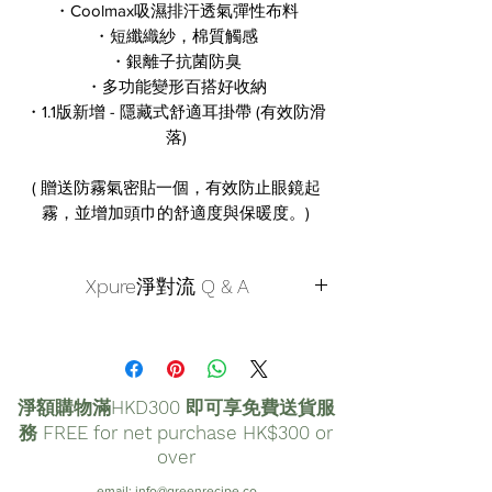
・Coolmax吸濕排汗透氣彈性布料
・短纖織紗，棉質觸感
・銀離子抗菌防臭
・多功能變形百搭好收納
・1.1版新增 - 隱藏式舒適耳掛帶 (有效防滑
落)
( 贈送防霧氣密貼一個，有效防止眼鏡起
霧，並增加頭巾的舒適度與保暖度。)
Xpure淨對流 Q & A
Q1. 我是三鐵型的車手，請問這產品適合我
嗎？
A：我們團隊中也有三鐵型的車手（擊掌
淨額購物滿HKD300 即可享免費送貨服
~），他的答案是：「這款產品只適合有氧
務 FREE for net purchase HK$300 or
區間使用，在攻上坡或是全力拚秒數時，
over
進氧量是一切！任何會犧牲到進氣的都給
email:
info@greenrecipe.co