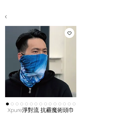
Xpure淨對流 抗霾魔術頭巾