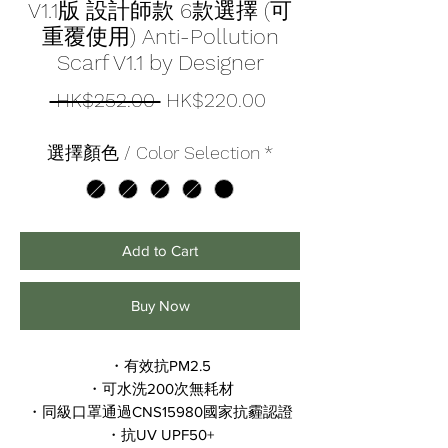
V1.1版 設計師款 6款選擇 (可
重覆使用) Anti-Pollution
Scarf V1.1 by Designer
Regular
Sale
 HK$252.00 
HK$220.00
Price
Price
選擇顏色 / Color Selection
*
Add to Cart
Buy Now
・有效抗PM2.5
・可水洗200次無耗材
・同級口罩通過CNS15980國家抗霾認證
・抗UV UPF50+