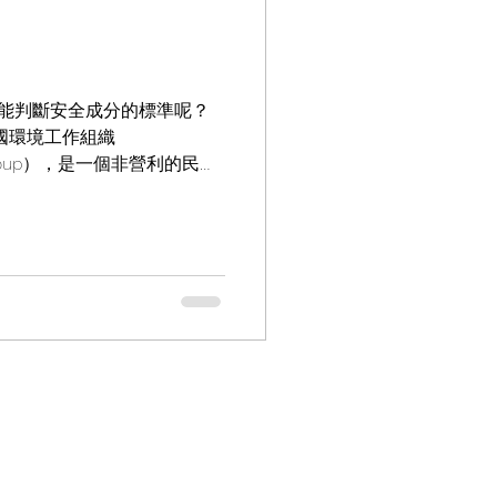
能判斷安全成分的標準呢？
美國環境工作組織
ng Group），是一個非營利的民間
有害的化學物質，並在其網
眾知道自己使用的產品是...