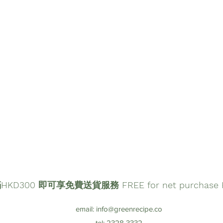
D300 即可享免費送貨服務 FREE for net purchase HK
email:
info@greenrecipe.co
tel: 2328 3332